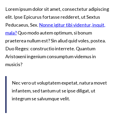
Lorem ipsum dolor sit amet, consectetur adipiscing
elit. Ipse Epicurus fortasse redderet, ut Sextus
Peducaeus, Sex.
Nonne igitur tibi videntur, inquit,
mala?
Quo modo autem optimum, si bonum
praeterea nullum est? Sin aliud quid voles, postea.
Duo Reges: constructio interrete. Quantum
Aristoxeni ingenium consumptum videmus in
musicis?
Nec vero ut voluptatem expetat, natura movet
infantem, sed tantum ut se ipse diligat, ut
integrum se salvumque velit.