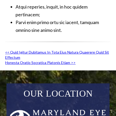
Atqui reperies, inquit, in hoc quidem
pertinacem;
Parvi enim primo ortu sic iacent, tamquam
omnino sine animo sint.
<< Quid Igitur Dubitamus In Tota Eius Natura Quaerere Quid Sit
Effectum
Honesta Oratio Socratica Platonis Etiam >>
OUR LOCATION